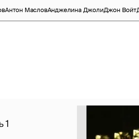
ов
Антон Маслов
Анджелина Джоли
Джон Войт
 1