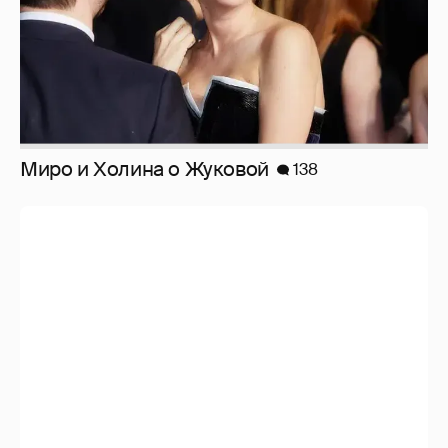
Softporn
89