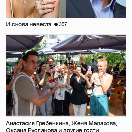
И снова невеста
357
Анастасия Гребенкина, Женя Малахова,
Оксана Русланова и другие гости