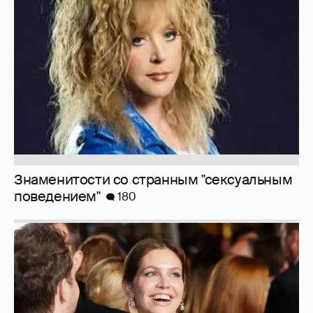
Знаменитости со странным "сексуальным
поведением"
180
Миро и Холина о Жуковой
138