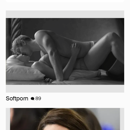
Марк Рош: "Кэтрин, принцесса Уэльская,
перенесла удаление матки и лечится от
рака толстого кишечника."
30