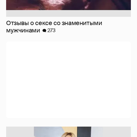
Сплетни: принц Уильям снова изменяет
Кейт Миддлтон
332