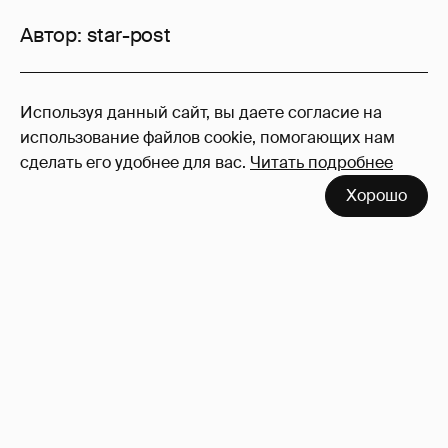
Автор:
star-post
95
Используя данный сайт, вы даете согласие на
Войдите в аккаунт
, чтобы читать и
использование файлов cookie, помогающих нам
оставлять комментарии
сделать его удобнее для вас.
Читать подробнее
Хорошо