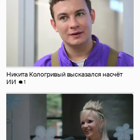
ИИ
1
Певица Глюкоза рассказала о съёмках для
эротического журнала
3