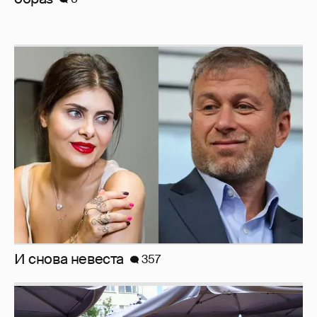
И снова невеста
357