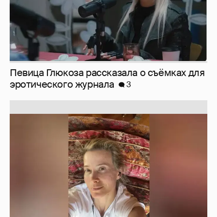
Юлия Высоцкая выложила селфи без
макияжа
2