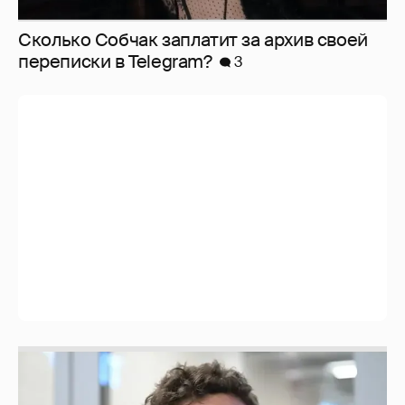
Сколько Собчак заплатит за архив своей
перeписки в Telegram?
3
Никита Кологривый высказался насчёт