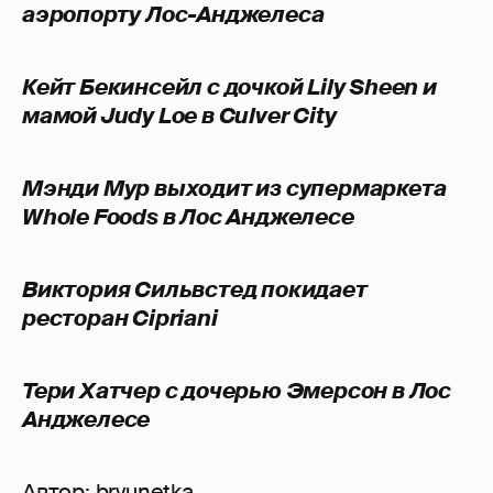
аэропорту Лос-Анджелесa
Кейт Бекинсейл с дочкой Lily Sheen и
мамой Judy Loe в Culver City
Мэнди Мур выходит из супермаркета
Whole Foods в Лос Анджелесе
Виктория Сильвстед покидает
ресторан Cipriani
Тери Хaтчер с дочерью Эмерсон в Лос
Анджелесе
Автор:
bryunetka