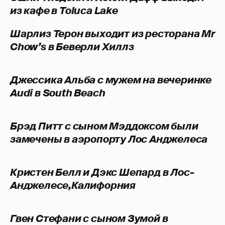
из кафе в Toluca Lake
Шарлиз Терон выходит из ресторана Mr
Chow’s в Беверли Хиллз
Джессика Альба с мужем на вечеринке
Audi в South Beach
Брэд Питт с сыном Мэддоксом были
замечены в аэропорту Лос Анджелеса
Кристен Белл и Дэкс Шепард в Лос-
Анджелесе,Калифорния
Гвен Стефани с сыном Зумой в