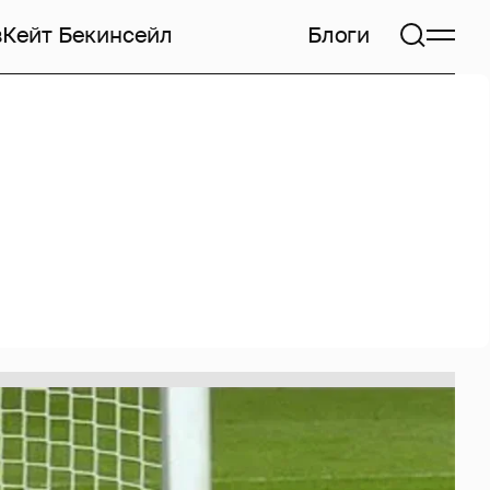
в
Кейт Бекинсейл
Блоги