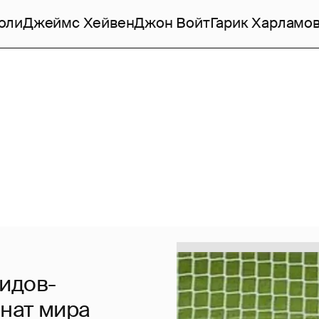
оли
Джеймс Хейвен
Джон Войт
Гарик Харламо
идов-
нат мира