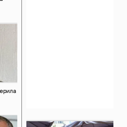
мерила