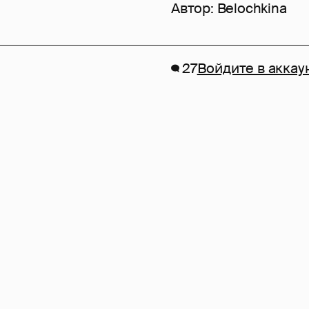
Автор:
Belochkina
27
Войдите в аккау