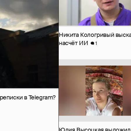
Никита Кологривый выск
насчёт ИИ
1
рeписки в Telegram?
Юлия Высоцкая выложил