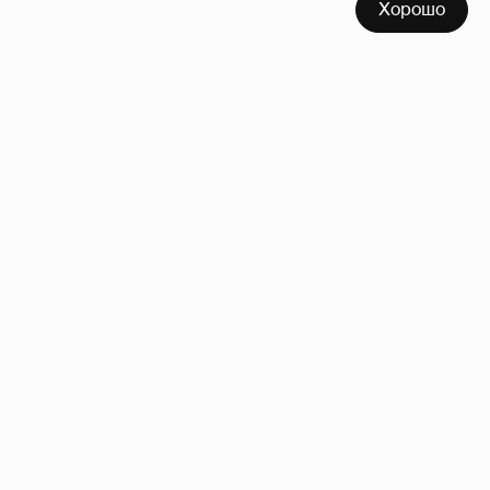
Хорошо
"Она постоянно говорила о дворце". Марта
Стюарт рассказала, как Меган Маркл
хвасталась встречей с королём Карлом III
10