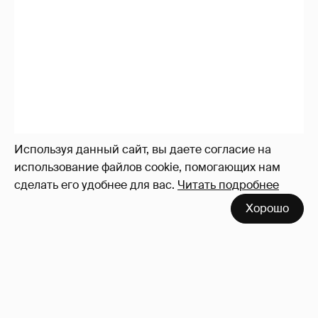
Используя данный сайт, вы даете согласие на
использование файлов cookie, помогающих нам
сделать его удобнее для вас.
Читать подробнее
Сиенна Миллер раскрыла пол третьего
Хорошо
ребёнка и показала редкие фото с детьми
27