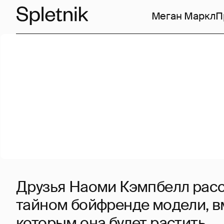
Меган Маркл
П
Друзья Наоми Кэмпбелл расс
тайном бойфренде модели, в
которым она будет растить