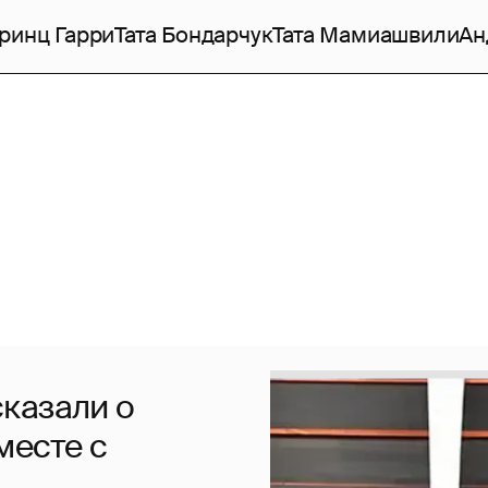
ринц Гарри
Тата Бондарчук
Тата Мамиашвили
Ан
казали о
месте с