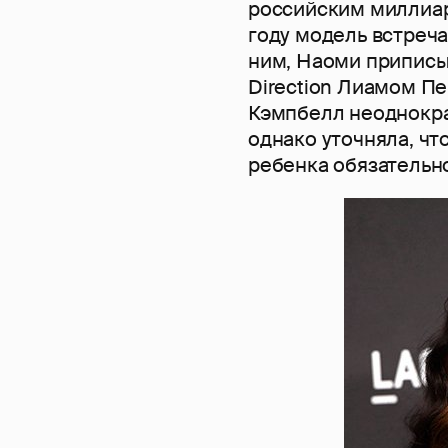
российским миллиа
году модель встреча
ним, Наоми приписы
Direction Лиамом П
Кэмпбелл неоднократ
однако уточняла, чт
ребенка обязательно