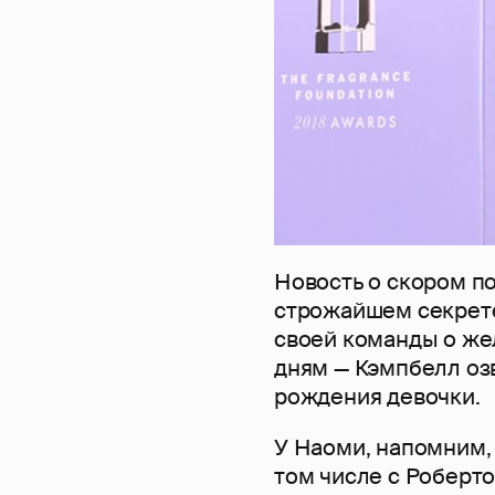
Новость о скором п
строжайшем секрете
своей команды о же
дням — Кэмпбелл озв
рождения девочки.
У Наоми, напомним,
том числе с Роберт