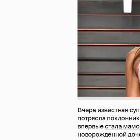
Вчера известная су
потрясла поклонник
впервые
стала мамо
новорожденной доче