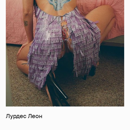
Лурдес Леон