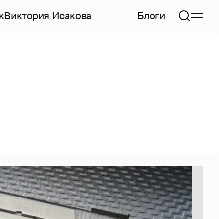
к
Виктория Исакова
Блоги