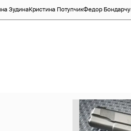
на Зудина
Кристина Потупчик
Федор Бондарчу