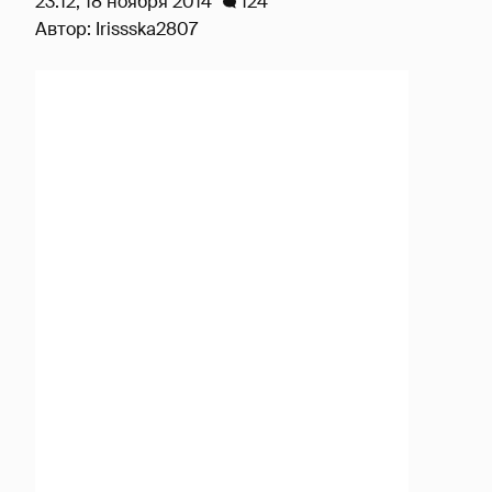
23:12, 18 ноября 2014
124
Автор:
Irissska2807