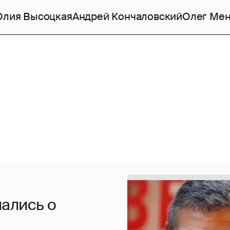
лия Высоцкая
Андрей Кончаловский
Олег Ме
ались о