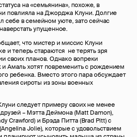
татуса на «семьянина», похоже, в
ни повлияла на Джорджа Клуни. Долгие
л себе в семейном уюте, зато сейчас
наверстать упущенное.
бщает, что мистер и миссис Клуни
е и теперь стараются не терять зря
ии своих планов. Однако вопреки
и Амаль хотят повременить с рождением
ого ребенка. Вместо этого пара обсуждает
ления сироты из зоны военных
 Клуни следует примеру своих не менее
друзей – Мэтта Деймона (Matt Damon),
y Crawford) и Брэда Питта (Brad Pitt) с
ngelina Jolie), которые с удовольствием
и планируют усыновить малыша из страны,