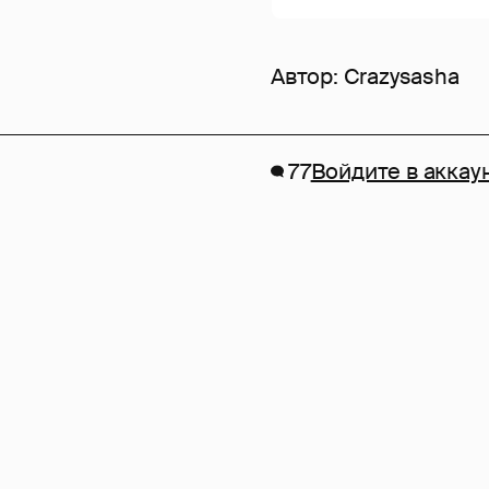
Автор:
Crazysasha
77
Войдите в аккау