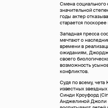
Смена социального с
значительной степе
годы актер отказыва
старается поскорее 
Западная пресса соо
мечтают о наследник
времени в реализац
ожиданиям, Джордж 
своего биологическ
возможность усынов
конфликтов.
Судя по всему, чета
известных звездных 
Синди Кроуфорд (Cind
Анджелиной Джоли (A
воспитывают детей 