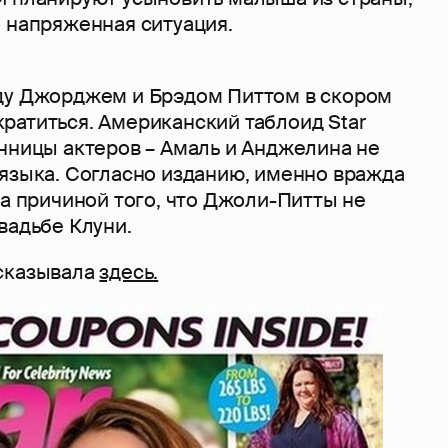
о напряженная ситуация.
ду Джорджем и Брэдом Питтом в скором
ратиться. Американский таблоид Star
анницы актеров – Амаль и Анджелина не
 языка. Согласно изданию, именно вражда
ла причиной того, что Джоли-Питты не
вадьбе Клуни.
сказывала
здесь.