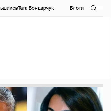
ньшиков
Тата Бондарчук
Блоги