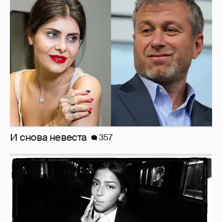
И снова невеста
357