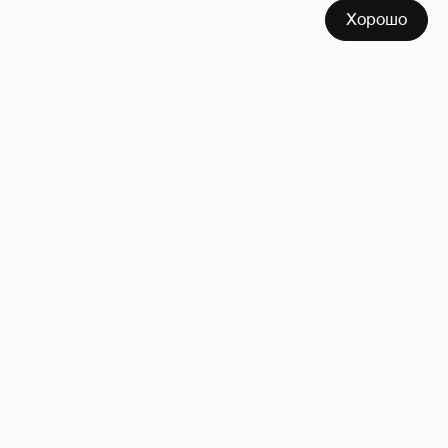
Неужели правда?
143
Хорошо
!!!!!!!!!!!!!!!!!!
110