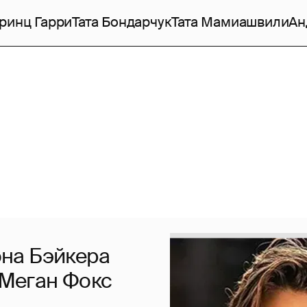
ринц Гарри
Тата Бондарчук
Тата Мамиашвили
Ан
на Бэйкера
с Меган Фокс