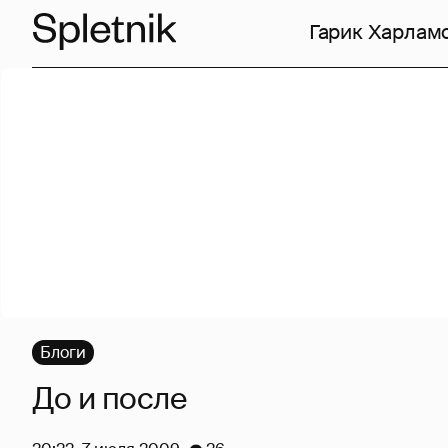
Гарик Харлам
Блоги
До и после