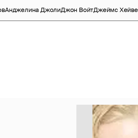
ов
Анджелина Джоли
Джон Войт
Джеймс Хейве