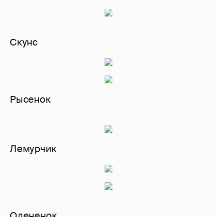
Скунс
Рысенок
Лемурчик
Олененок