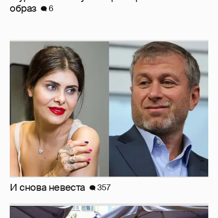
образ
6
И снова невеста
357