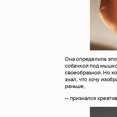
Она определила эпоху
собачкой под мышко
своеобразной. Но ко
знал, что хочу изобр
раньше,
— признался креати