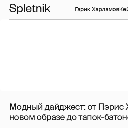
Гарик Харламов
Ке
Модный дайджест: от Пэрис 
новом образе до тапок-батон