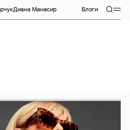
арчук
Диана Манасир
Блоги