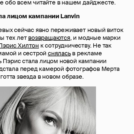
е обо всем читайте в нашем дайджесте.
ла лицом кампании Lanvin
левых сейчас явно переживает новый виток
ы тех лет
возвращаются
, и модные марки
Пэрис Хилтон
к сотрудничеству. Не так
 мамой и сестрой
снялась
в рекламе
ерь Пэрис стала лицом новой кампании
едстала перед камерой фотографов Мерта
готта звезда в новом образе.