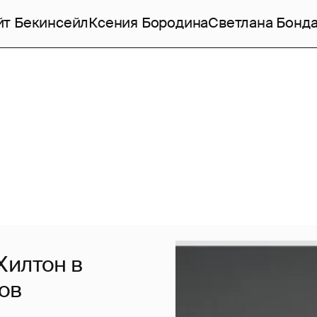
йт Бекинсейл
Ксения Бородина
Светлана Бонд
Хилтон в
ов