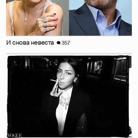
Рублёвские дочки
187