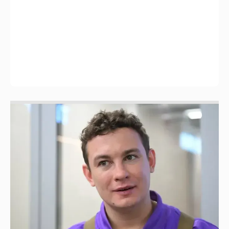
Никита Кологривый высказался насчёт
ИИ
1