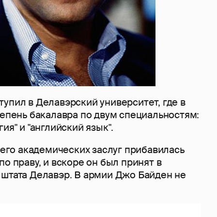
упил в Делавэрский университет, где в
тепень бакалавра по двум специальностям:
ия" и "английский язык".
у его академических заслуг прибавилась
по праву, и вскоре он был принят в
 штата Делавэр. В армии Джо Байден не