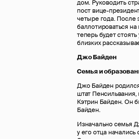
дом. Руководить ст
пост вице-президен
четыре года. После э
баллотироваться на 
теперь будет стоять
близких рассказыва
Джо Байден
Семья и образован
Джо Байден родился 
штат Пенсильвания,
Кэтрин Байден. Он 
Байден.
Изначально семья Д
у его отца начались 